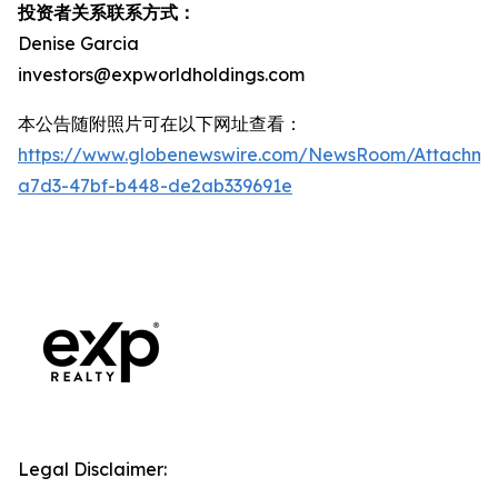
投资者关系联系方式：
Denise Garcia
investors@expworldholdings.com
本公告随附照片可在以下网址查看：
https://www.globenewswire.com/NewsRoom/Attachm
a7d3-47bf-b448-de2ab339691e
Legal Disclaimer: