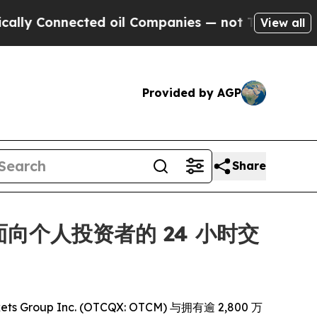
Connected oil Companies — not Taxpayers — the Ch
View all
Provided by AGP
Share
扩大面向个人投资者的 24 小时交
Group Inc. (OTCQX: OTCM) 与拥有逾 2,800 万