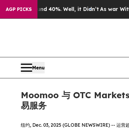
Around 40%. Well, it Didn’t
As war With Iran D
AGP PICKS
Menu
Moomoo 与 OTC Mark
易服务
纽约, Dec. 03, 2025 (GLOBE NEWSWIRE) --