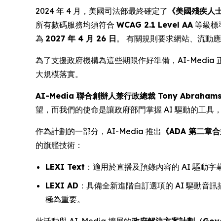
2024 年 4 月，美國司法部最終確定了
《美國殘疾人士法案
所有數碼服務均須符合
WCAG 2.1 Level AA
等級標
為
2027 年 4 月 26 日
。 有關規則要求網站、流動
為了支援政府機構為這些期限作好準備，AI-Med
大規模落實。
AI-Media 聯合創辦人兼行政總裁 Tony Abraham
望，而我們的使命是讓政府部門掌握 AI 驅動的工
作為計劃的一部分，AI-Media 推出
《ADA 第二章合規十
的旗艦技術：
LEXI Text
：適用於直播及預錄內容的 AI 驅動
LEXI AD
：具備全新進階自訂選項的 AI 驅動音訊
極為重要。