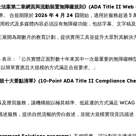
第二章網頁與流動裝置無障礙規則》(ADA Title II Web and Mob
準。 合規期限於
2026 年 4 月 24 日
開始，適用於服務超過 5
應用程式及多媒體內容必須設有無障礙功能，包括字幕、文字稿
ia 正展開為期數月的教育計劃，提供實用工具並提升大眾對其解
s
表示：「公共實體正面對數十年來其中一次最重要的無障礙轉型。
具，以簡單實惠且大規模的方式滿足合規要求。」
大要點清單》(10-Point ADA Title II Compliance Chec
字幕及謄寫服務，讓機構能以極其精準、低延遲的方式滿足 WCAG
描述服務，提供自然流暢的旁白敘述，並能大規模實現音訊描述，這方