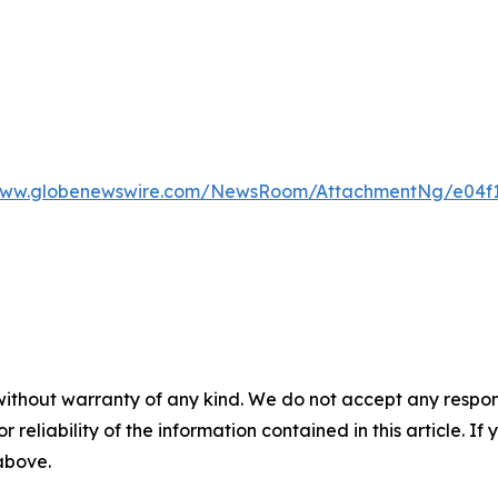
/www.globenewswire.com/NewsRoom/AttachmentNg/e04f1
without warranty of any kind. We do not accept any responsib
r reliability of the information contained in this article. I
 above.