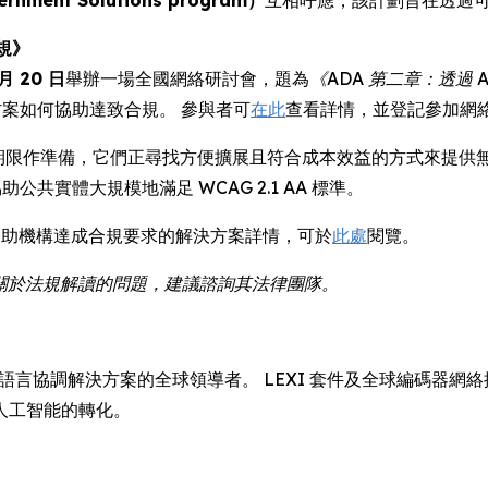
ent Solutions program）
互相呼應，該計劃旨在透過
規》
 月 20 日
舉辦一場全國網絡研討會，題為
《ADA 第二章：透過 
方案如何協助達致合規。 參與者可
在此
查看詳情，並登記參加網
章期限作準備，它們正尋找方便擴展且符合成本效益的方式來提供無障礙數碼
共實體大規模地滿足 WCAG 2.1 AA 標準。
a 協助機構達成合規要求的解決方案詳情，可於
此處
閱覽。
如有關於法規解讀的問題，建議諮詢其法律團隊。
翻譯、字幕和語言協調解決方案的全球領導者。 LEXI 套件及全球編
人工智能的轉化。