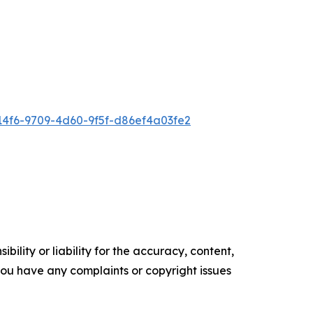
4f6-9709-4d60-9f5f-d86ef4a03fe2
ility or liability for the accuracy, content,
f you have any complaints or copyright issues