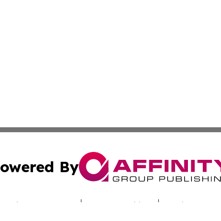
owered By
ubmit Press Release
Terms & Conditions
Copyright/DMCA