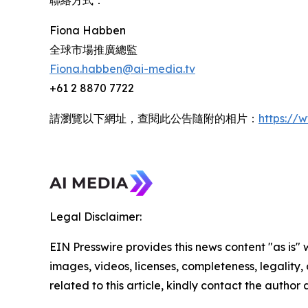
聯絡方式：
Fiona Habben
全球市場推廣總監
Fiona.habben@ai-media.tv
+61 2 8870 7722
請瀏覽以下網址，查閱此公告隨附的相片：
https:/
Legal Disclaimer:
EIN Presswire provides this news content "as is" 
images, videos, licenses, completeness, legality, o
related to this article, kindly contact the author