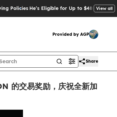
ies
He’s Eligible for Up to $480,000 After Being
View all
Provided by AGP
Share
 MON 的交易奖励，庆祝全新加