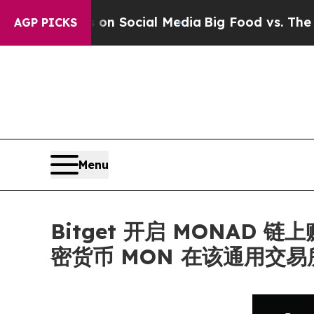
ssages on Social Media
Big Food vs. The People. 
AGP PICKS
Menu
Bitget 开启 MONAD 
密货币 MON 在该通用交易