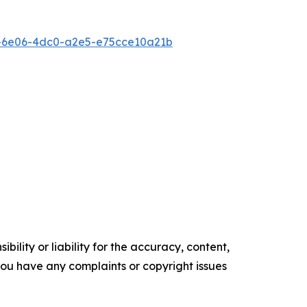
-6e06-4dc0-a2e5-e75cce10a21b
ility or liability for the accuracy, content,
f you have any complaints or copyright issues