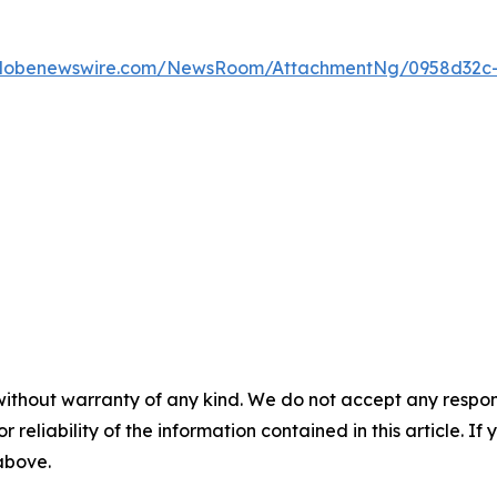
globenewswire.com/NewsRoom/AttachmentNg/0958d32c
without warranty of any kind. We do not accept any responsib
r reliability of the information contained in this article. I
 above.