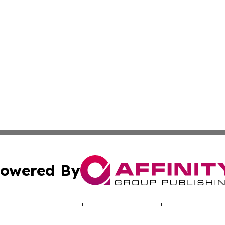
owered By
ubmit Press Release
Terms & Conditions
Copyright/DMCA