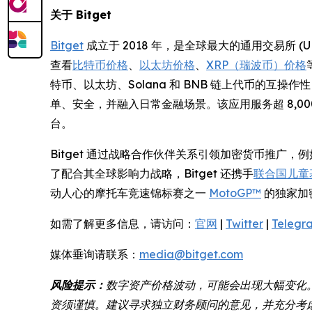
关于 Bitget
Bitget
成立于 2018 年，是全球最大的通用交易所 
查看
比特币价格
、
以太坊价格
、
XRP（瑞波币）价格
特币、以太坊、Solana 和 BNB 链上代币的互
单、安全，并融入日常金融场景。该应用服务超 8,
台。
Bitget 通过战略合作伙伴关系引领加密货币推广，
了配合其全球影响力战略，Bitget 还携手
联合国儿童基
动人心的摩托车竞速锦标赛之一
MotoGP™
的独家加
如需了解更多信息，请访问：
官网
|
Twitter
|
Telegr
媒体垂询请联系：
media@bitget.com
风险提示：
数字资产价格波动，可能会出现大幅变化
资须谨慎。建议寻求独立财务顾问的意见，并充分考虑