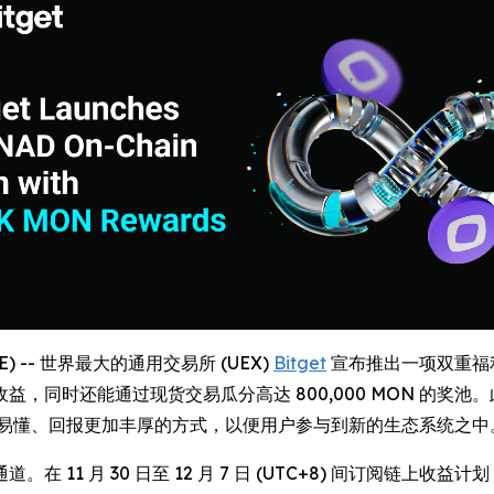
IRE) -- 世界最大的通用交易所 (UEX)
Bitget
宣布推出一项双重福利活
同时还能通过现货交易瓜分高达 800,000 MON 的奖池。
简洁易懂、回报更加丰厚的方式，以便用户参与到新的生态系统之中
。在 11 月 30 日至 12 月 7 日 (UTC+8) 间订阅链上