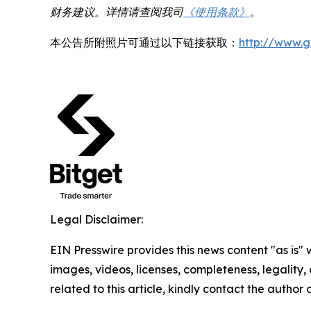
财务建议。详情请查阅我司
《使用条款》
。
本公告所附照片可通过以下链接获取：
http://www.
Legal Disclaimer:
EIN Presswire provides this news content "as is" 
images, videos, licenses, completeness, legality, o
related to this article, kindly contact the author