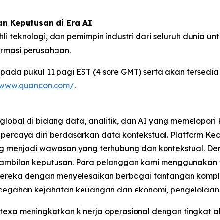
 Keputusan di Era AI
i teknologi, dan pemimpin industri dari seluruh dunia 
ormasi perusahaan.
 pada pukul 11 pagi EST (4 sore GMT) serta akan tersedia
//www.quancon.com/
.
lobal di bidang data, analitik, dan AI yang memelopor
percaya diri berdasarkan data kontekstual. Platform K
 menjadi wawasan yang terhubung dan kontekstual. Denga
gambilan keputusan. Para pelanggan kami menggunakan t
reka dengan menyelesaikan berbagai tantangan komplek
cegahan kejahatan keuangan dan ekonomi, pengelolaan r
a meningkatkan kinerja operasional dengan tingkat akura