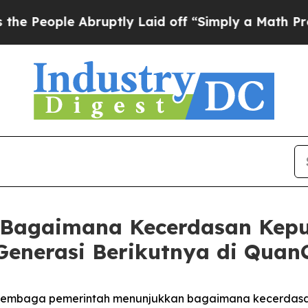
 Abruptly Laid off “Simply a Math Problem
Dr. A
 Bagaimana Kecerdasan Kep
 Generasi Berikutnya di Quan
lembaga pemerintah menunjukkan bagaimana kecerdasan b