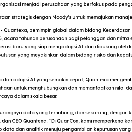
organisasi menjadi perusahaan yang berfokus pada peng
aan strategis dengan Moody’s untuk memajukan manajeme
Quantexa, pemimpin global dalam bidang Kecerdasan Ke
6, acara tahunan perusahaan bagi pelanggan dan mitra ek
rasi baru yang siap mengadopsi AI dan didukung oleh kon
tusan yang meyakinkan dalam bidang risiko dan kepatuh
a dan adopsi AI yang semakin cepat, Quantexa mengemb
aan untuk menghubungkan dan memanfaatkan nilai dari
caya dalam skala besar.
kurangnya data yang terhubung, dan sekarang, dengan ke
iri, dan CEO Quantexa. “Di QuanCon, kami memperkenalka
o data dan analitik menuju pengambilan keputusan yang t