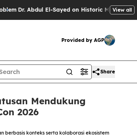
bdul El-Sayed on Historic Michigan Win: “People 
View all
Provided by AGP
Share
utusan Mendukung
Con 2026
erbasis konteks serta kolaborasi ekosistem